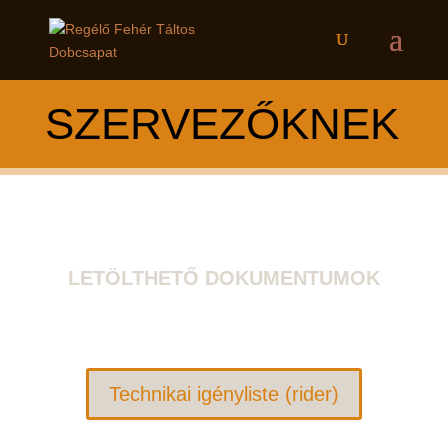
SZERVEZŐKNEK
LETÖLTHETŐ DOKUMENTUMOK
Technikai igényliste (rider)